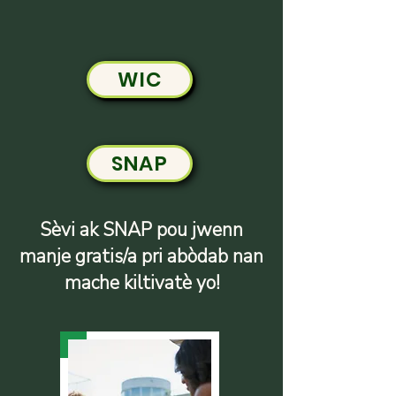
WIC
SNAP
Sèvi ak SNAP pou jwenn
manje gratis/a pri abòdab nan
mache kiltivatè yo!