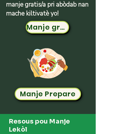
manje gratis/a pri abòdab nan
mache kiltivatè yo!
Manje gratis
Manje Prepare
Resous pou Manje
Lekòl