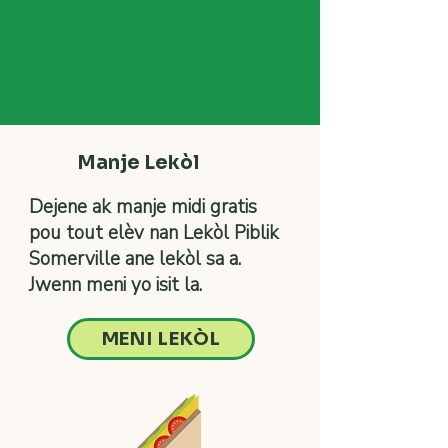
Manje Lekòl
Dejene ak manje midi gratis
pou tout elèv nan Lekòl Piblik
Somerville ane lekòl sa a.
Jwenn meni yo isit la.
MENI LEKÒL