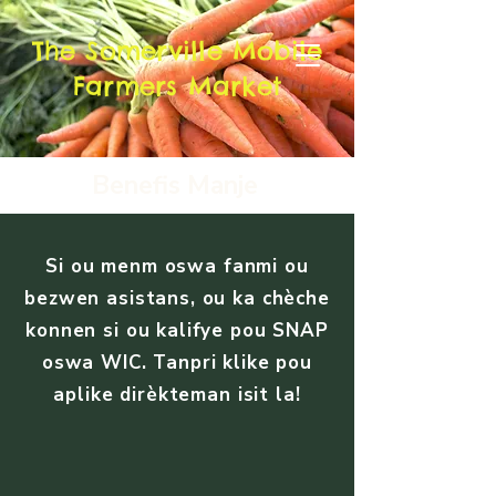
The Somerville Mobile
Farmers Market
Benefis Manje
Si ou menm oswa fanmi ou
bezwen asistans, ou ka chèche
konnen si ou kalifye pou SNAP
oswa WIC. Tanpri klike pou
aplike dirèkteman isit la!